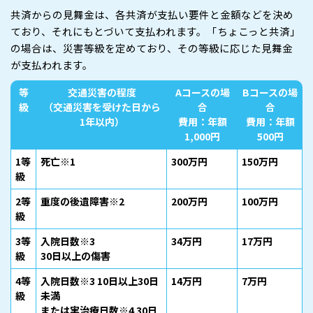
共済からの見舞金は、各共済が支払い要件と金額などを決め
ており、それにもとづいて支払われます。「ちょこっと共済」
の場合は、災害等級を定めており、その等級に応じた見舞金
が支払われます。
等
交通災害の程度
Aコースの場
Bコースの場
級
（交通災害を受けた日から
合
合
1年以内）
費用：年額
費用：年額
1,000円
500円
1等
死亡※1
300万円
150万円
級
2等
重度の後遺障害※2
200万円
100万円
級
3等
入院日数※3
34万円
17万円
級
30日以上の傷害
4等
入院日数※3 10日以上30日
14万円
7万円
級
未満
または実治療日数※4 30日